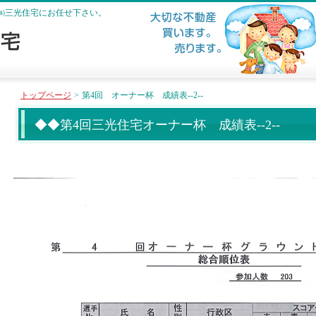
㈱三光住宅にお任せ下さい。
トップページ
>
第4回 オーナー杯 成績表--2--
◆◆第4回三光住宅オーナー杯 成績表--2--