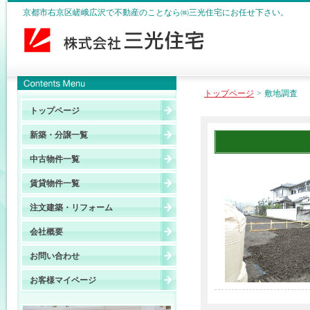
京都市右京区嵯峨広沢で不動産のことなら㈱三光住宅にお任せ下さい。
トップページ
>
敷地調査
トップページ
新築・分譲一覧
中古物件一覧
賃貸物件一覧
注文建築・リフォーム
会社概要
お問い合わせ
お客様マイページ